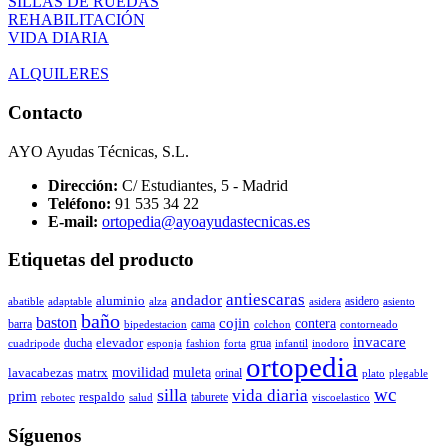
SILLAS DE RUEDAS
REHABILITACIÓN
VIDA DIARIA
ALQUILERES
Contacto
AYO Ayudas Técnicas, S.L.
Dirección:
C/ Estudiantes, 5 - Madrid
Teléfono:
91 535 34 22
E-mail:
ortopedia@ayoayudastecnicas.es
Etiquetas del producto
antiescaras
andador
aluminio
asidero
abatible
adaptable
alza
asidera
asiento
baño
baston
cojin
contera
barra
cama
bipedestacion
colchon
contorneado
invacare
elevador
ducha
grua
cuadripode
esponja
fashion
forta
infantil
inodoro
ortopedia
movilidad
muleta
lavacabezas
matrx
orinal
plato
plegable
wc
silla
vida diaria
prim
respaldo
taburete
rebotec
salud
viscoelastico
Síguenos