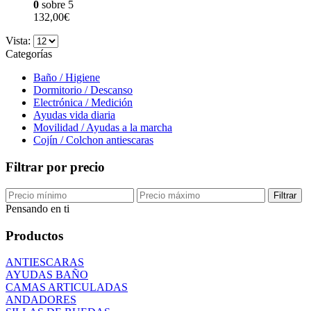
0
sobre 5
132,00
€
Vista:
Categorías
Baño / Higiene
Dormitorio / Descanso
Electrónica / Medición
Ayudas vida diaria
Movilidad / Ayudas a la marcha
Cojín / Colchon antiescaras
Filtrar por precio
Filtrar
Pensando en ti
Productos
ANTIESCARAS
AYUDAS BAÑO
CAMAS ARTICULADAS
ANDADORES