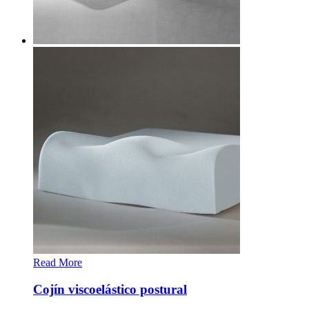
Read More
Cojín viscoelástico postural