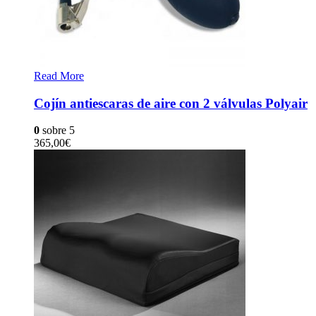
Read More
Cojín antiescaras de aire con 2 válvulas Polyair
0
sobre 5
365,00
€