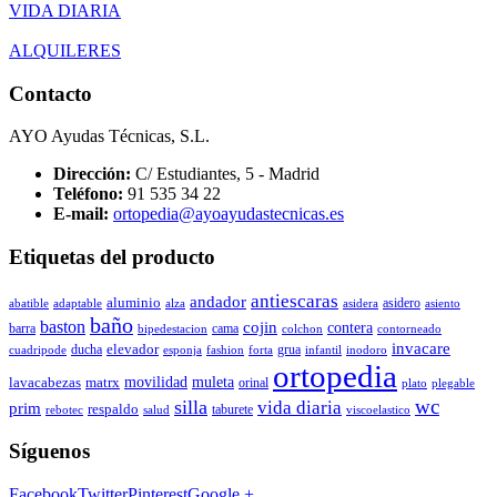
VIDA DIARIA
ALQUILERES
Contacto
AYO Ayudas Técnicas, S.L.
Dirección:
C/ Estudiantes, 5 - Madrid
Teléfono:
91 535 34 22
E-mail:
ortopedia@ayoayudastecnicas.es
Etiquetas del producto
antiescaras
andador
aluminio
asidero
abatible
adaptable
alza
asidera
asiento
baño
baston
cojin
contera
barra
cama
bipedestacion
colchon
contorneado
invacare
elevador
ducha
grua
cuadripode
esponja
fashion
forta
infantil
inodoro
ortopedia
movilidad
muleta
lavacabezas
matrx
orinal
plato
plegable
wc
silla
vida diaria
prim
respaldo
taburete
rebotec
salud
viscoelastico
Síguenos
Facebook
Twitter
Pinterest
Google +