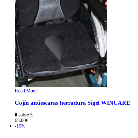
Read More
Cojín antiescaras herradura Sigel WINCARE
0
sobre 5
65,00
€
-10%