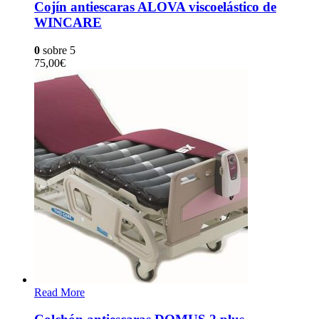
Cojín antiescaras ALOVA viscoelástico de
WINCARE
0
sobre 5
75,00
€
Read More