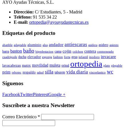
AYO Ayudas Técnicas, S.L.
Dirección:
C/ Estudiantes, 5 - Madrid
Teléfono:
91 535 34 22
E-mail:
ortopedia@ayoayudastecnicas.es
Etiquetas del producto
antiescaras
andador
aluminio
asidero
abatible
adaptable
alza
asidera
asiento
baño
baston
cojin
contera
barra
cama
bipedestacion
colchon
contorneado
invacare
elevador
ducha
grua
cuadripode
esponja
fashion
forta
infantil
inodoro
ortopedia
movilidad
muleta
lavacabezas
matrx
orinal
plato
plegable
wc
silla
vida diaria
prim
respaldo
taburete
rebotec
salud
viscoelastico
Síguenos
Facebook
Twitter
Pinterest
Google +
Suscríbete a nuestra Newsletter
Correo Electrónico
*