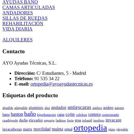
AYUDAS BAÑO
CAMAS ARTICULADAS
ANDADORES
SILLAS DE RUEDAS
REHABILITACIÓN
VIDA DIARIA
ALQUILERES
Contacto
AYO Ayudas Técnicas, S.L.
Dirección:
C/ Estudiantes, 5 - Madrid
Teléfono:
91 535 34 22
E-mail:
ortopedia@ayoayudastecnicas.es
Etiquetas del producto
antiescaras
andador
aluminio
asidero
abatible
adaptable
alza
asidera
asiento
baño
baston
cojin
contera
barra
cama
bipedestacion
colchon
contorneado
invacare
elevador
ducha
grua
cuadripode
esponja
fashion
forta
infantil
inodoro
ortopedia
movilidad
muleta
lavacabezas
matrx
orinal
plato
plegable