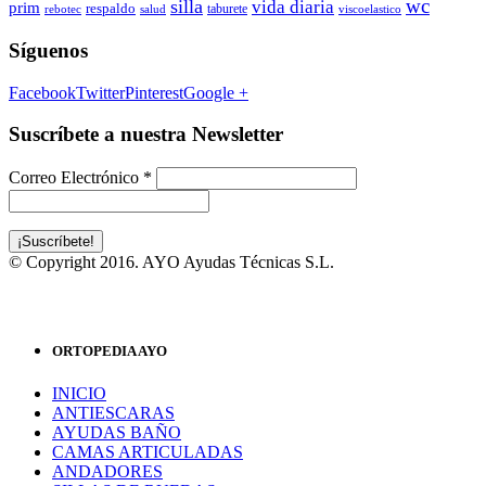
wc
silla
vida diaria
prim
respaldo
taburete
rebotec
salud
viscoelastico
Síguenos
Facebook
Twitter
Pinterest
Google +
Suscríbete a nuestra Newsletter
Correo Electrónico
*
© Copyright 2016. AYO Ayudas Técnicas S.L.
ORTOPEDIA AYO
INICIO
ANTIESCARAS
AYUDAS BAÑO
CAMAS ARTICULADAS
ANDADORES