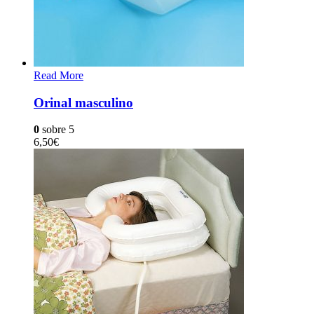
Read More
Orinal masculino
0
sobre 5
6,50
€