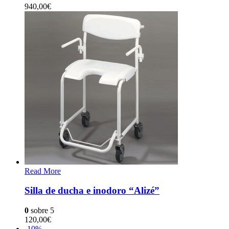
940,00
€
Read More
Silla de ducha e inodoro “Alizé”
0
sobre 5
120,00
€
-10%